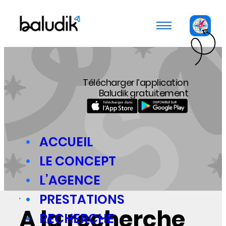
Panneau de gestion des cookies
Télécharger l’application
Baludik gratuitement
ACCUEIL
LE CONCEPT
L’AGENCE
,
PRESTATIONS
A la recherche
RECHERCHE