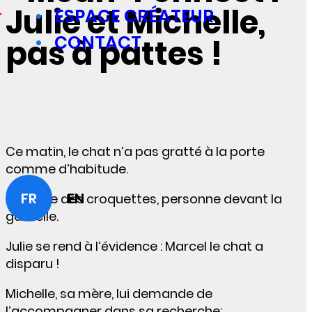
Julie et Michelle,
ESPACE CRÉATEUR
CONTACT
pas à pattes !
Ce matin, le chat n’a pas gratté à la porte
comme d’habitude.
FR
EN
À l’heure des croquettes, personne devant la
gamelle.
Julie se rend à l’évidence : Marcel le chat a
disparu !
Michelle, sa mère, lui demande de
l’accompagner dans sa recherche: