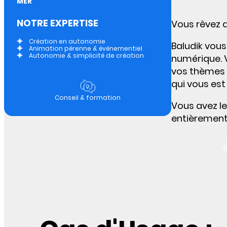
MER
NOTRE EXPERTISE
Vous rêvez d
Création en autonomie
Baludik vous
Animation pérenne & événementiel
Autonomie & simplicité de création
numérique. V
vos thèmes p
qui vous est
Conseil & formation
Vous avez le
entièrement