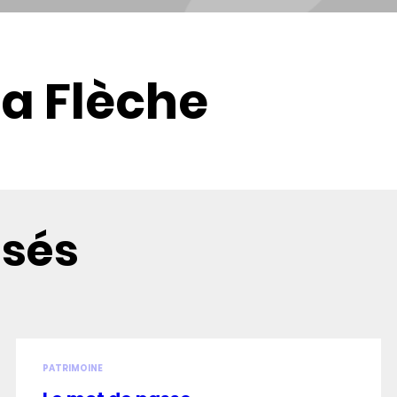
La Flèche
osés
PATRIMOINE