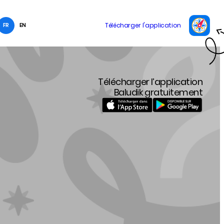
FR
EN
Télécharger l’application
Baludik gratuitement