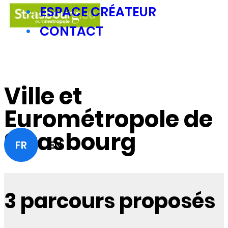
ESPACE CRÉATEUR
CONTACT
Ville et
Eurométropole de
Strasbourg
FR
EN
3 parcours proposés