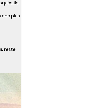
oqués, ils
s non plus
us reste