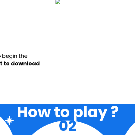
o begin the
et to download
How to play ?
02