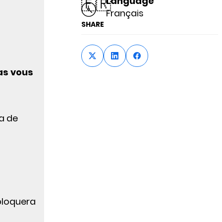
🇫🇷
Language
Français
SHARE
as vous
a de
bloquera