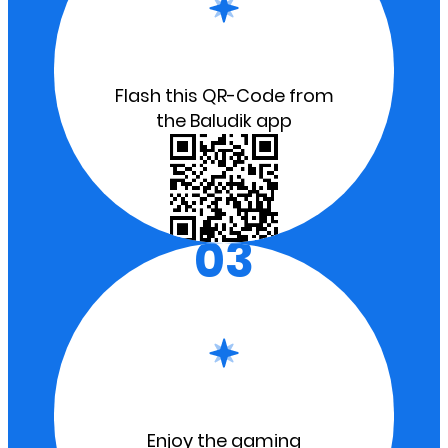
Flash this QR-Code from
the Baludik app
03
Enjoy the gaming