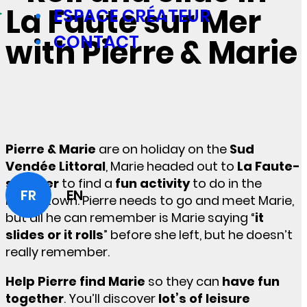
La Faute sur Mer
ESPACE CRÉATEUR
CONTACT
with Pierre & Marie
Pierre & Marie
are on holiday on the
Sud
Vendée Littoral
, Marie headed out to
La Faute-
sur-Mer
to find a
fun activity
to do in the
FR
EN
resort town. Pierre needs to go and meet Marie,
but all he can remember is Marie saying
“
it
slides or it rolls
”
before she left, but he doesn’t
really remember.
Help Pierre find Marie
so they can
have fun
together
. You’ll discover
l
ot’s of leisure