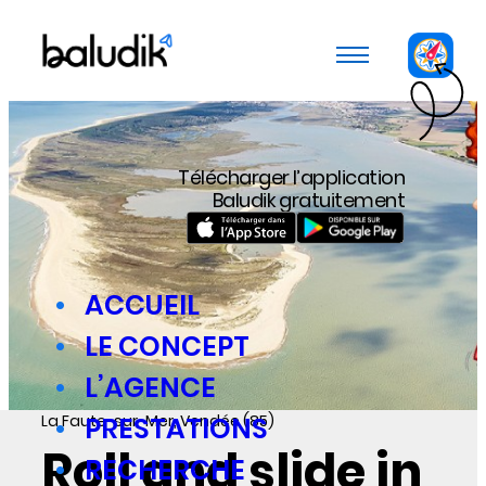
Panneau de gestion des cookies
Télécharger l’application
Baludik gratuitement
ACCUEIL
LE CONCEPT
L’AGENCE
La Faute-sur-Mer, Vendée (85)
PRESTATIONS
Roll and slide in
RECHERCHE