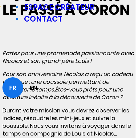
LE PASSÉ À CORON
ESPACE CRÉATEUR
CONTACT
Partez pour une promenade passionnante avec
Nicolas
et son grand-père Louis
!
Pour son anniversaire,
Nicolas
a
reçu
un cadeau
magique
:
une boussole
permettant
de
FR
EN
remonter le temps.
Êtes-vous prêts pour une
aventure inédite à la
découverte
de Coron
?
Durant votre mission vous devrez observer les
indices, résoudre les mini-jeux et suivre la
boussole. Nous vous invitons à voyager dans le
temps en compagnie de Louis et Nicolas…