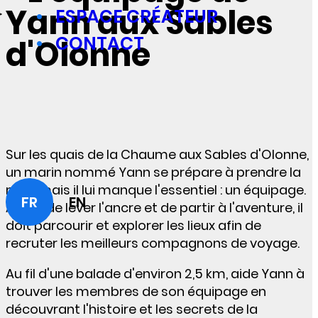
Yann aux Sables
ESPACE CRÉATEUR
CONTACT
d'Olonne
Sur les quais de la Chaume aux Sables d'Olonne,
un marin nommé Yann se prépare à prendre la
mer...mais il lui manque l'essentiel : un équipage.
FR
EN
Avant de lever l'ancre et de partir à l'aventure, il
doit parcourir et explorer les lieux afin de
recruter les meilleurs compagnons de voyage.
Au fil d'une balade d'environ 2,5 km, aide Yann à
trouver les membres de son équipage en
découvrant l'histoire et les secrets de la