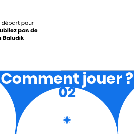
e départ pour
ubliez pas de
n Baludik
Comment jouer ?
02