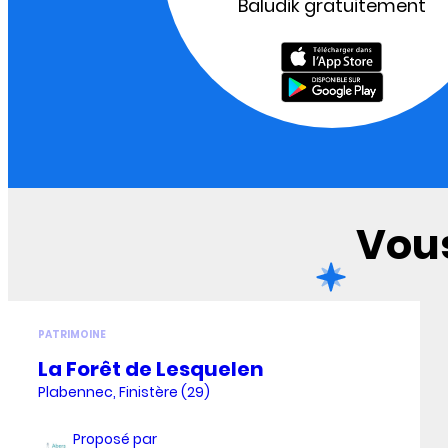
Baludik gratuitement
Vous
PATRIMOINE
La Forêt de Lesquelen
Plabennec, Finistère (29)
Proposé par