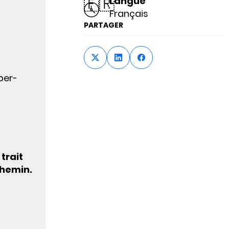
🇫🇷
Langue
Français
PARTAGER
ber-
trait
chemin.