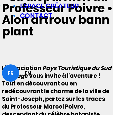
Professeur Poivre •
ESPACE CRÉATEUR
CONTACT
Alon artrouv bann
plant
L'association
Pays Touristique du Sud
FR
EN
Sauvage
vous invite à l'aventure !
Tout en découvrant ou en
redécouvrant le charme de la ville de
Saint-Joseph, partez sur les traces
du Professeur Marcel Poivre,
descendant du célèbre botaniste