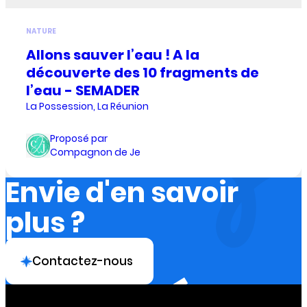
NATURE
Allons sauver l’eau ! A la
découverte des 10 fragments de
l’eau - SEMADER
La Possession, La Réunion
Proposé par
Compagnon de Je
Envie d'en savoir
plus ?
Contactez-nous