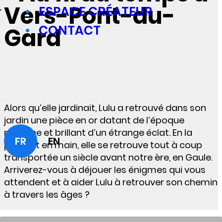
Vers-Pont-du-
ESPACE CRÉATEUR
CONTACT
Gard
Alors qu’elle jardinait, Lulu a retrouvé dans son
jardin une pièce en or datant de l’époque
romaine et brillant d’un étrange éclat. En la
FR
EN
prenant en main, elle se retrouve tout à coup
transportée un siècle avant notre ère, en Gaule.
Arriverez-vous à déjouer les énigmes qui vous
attendent et à aider Lulu à retrouver son chemin
à travers les âges ?