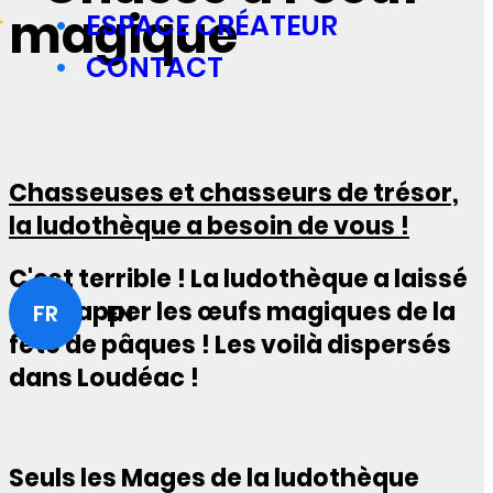
magique
ESPACE CRÉATEUR
CONTACT
Chasseuses et chasseurs de trésor,
la ludothèque a besoin de vous !
C'est terrible ! La ludothèque a laissé
s'échapper les œufs magiques de la
FR
EN
fête de pâques ! Les voilà dispersés
dans Loudéac !
Seuls les Mages de la ludothèque