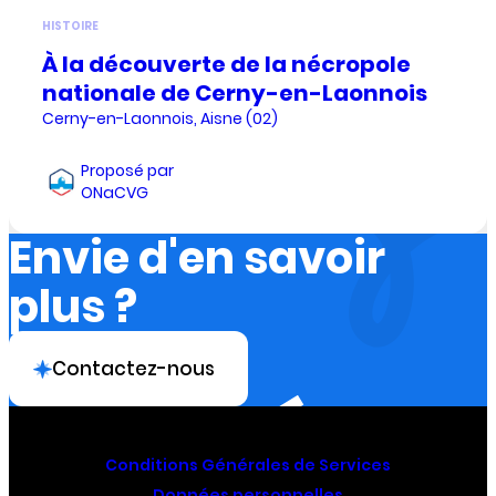
HISTOIRE
À la découverte de la nécropole
nationale de Cerny-en-Laonnois
Cerny-en-Laonnois, Aisne (02)
Proposé par
ONaCVG
Envie d'en savoir
plus ?
Contactez-nous
Conditions Générales de Services
Données personnelles