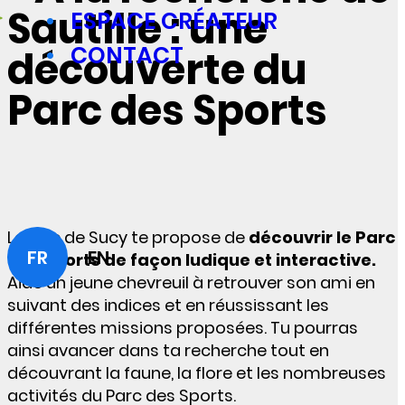
Sautille : une
ESPACE CRÉATEUR
CONTACT
découverte du
Parc des Sports
La Ville de Sucy te propose de
découvrir le Parc
FR
EN
des Sports de façon ludique et interactive.
Aide un jeune chevreuil à retrouver son ami en
suivant des indices et en réussissant les
différentes missions proposées. Tu pourras
ainsi avancer dans ta recherche tout en
découvrant la faune, la flore et les nombreuses
activités du Parc des Sports.