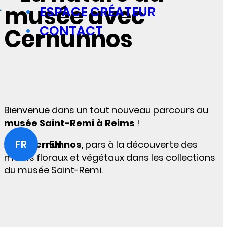
musée avec
ESPACE CRÉATEUR
CONTACT
Cernunnos
Bienvenue dans un tout nouveau parcours au
musée Saint-Remi à Reims
!
FR
EN
Avec
Cernunnos
, pars à la découverte des
motifs floraux et végétaux dans les collections
du musée Saint-Remi.