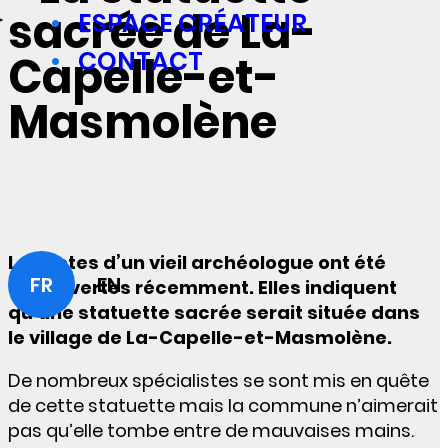
sacrée de La-
ESPACE CRÉATEUR
CONTACT
Capelle-et-
Masmolène
Les notes d’un vieil archéologue ont été
FR
EN
découvertes récemment. Elles indiquent
qu’une statuette sacrée serait située dans
le village de La-Capelle-et-Masmolène.
De nombreux spécialistes se sont mis en quête
de cette statuette mais la commune n’aimerait
pas qu’elle tombe entre de mauvaises mains.