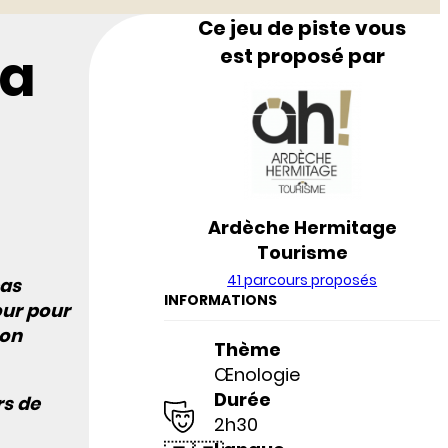
Ce jeu de piste vous
la
est proposé par
Ardèche Hermitage
Tourisme
41 parcours proposés
pas
INFORMATIONS
our pour
son
Thème
Œnologie
Durée
rs de
2h30