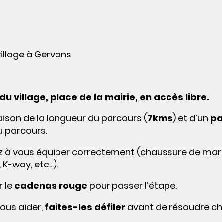
illage à Gervans
u village, place de la mairie, en accès libre.
aison de la longueur du parcours (
7kms
) et d’un
p
u parcours.
ez à vous équiper correctement (chaussure de mar
-way, etc...).
r le
cadenas rouge
pour passer l’étape.
vous aider,
faites-les défiler
avant de résoudre c