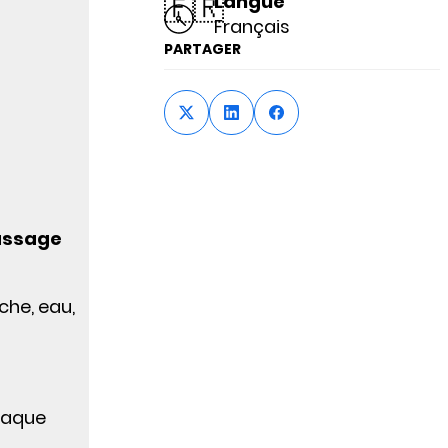
🇫🇷
Langue
Français
PARTAGER
assage
che, eau,
haque