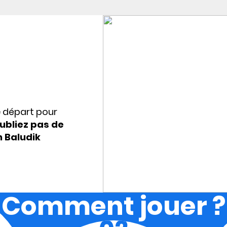
e départ pour
ubliez pas de
n Baludik
Comment jouer ?