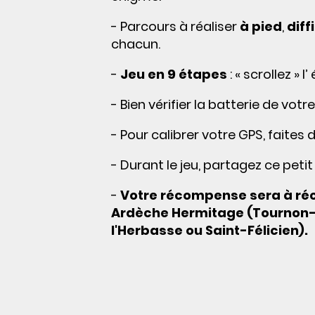
- Parcours à réaliser
à pied
,
dif
chacun.
-
Jeu en 9 étapes
: « scrollez »
- Bien vérifier la batterie de v
- Pour calibrer votre GPS, faite
- Durant le jeu, partagez ce peti
-
Votre récompense sera à récu
Ardèche Hermitage (Tournon-s
l'Herbasse ou Saint-Félicien).