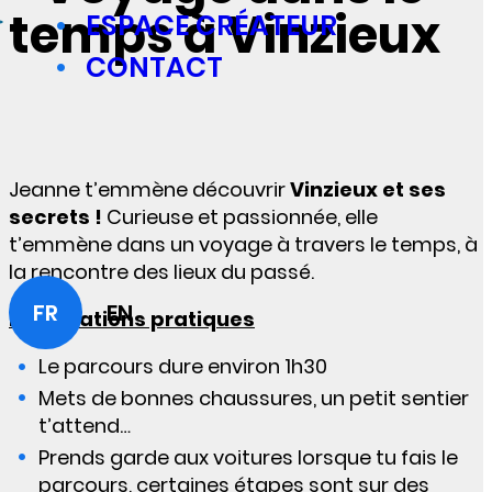
temps à Vinzieux
ESPACE CRÉATEUR
CONTACT
Jeanne t’emmène découvrir
Vinzieux et ses
secrets !
Curieuse et passionnée, elle
t’emmène dans un voyage à travers le temps, à
la rencontre des lieux du passé.
FR
EN
Informations pratiques
Le parcours dure environ 1h30
Mets de bonnes chaussures, un petit sentier
t’attend…
Prends garde aux voitures lorsque tu fais le
parcours, certaines étapes sont sur des