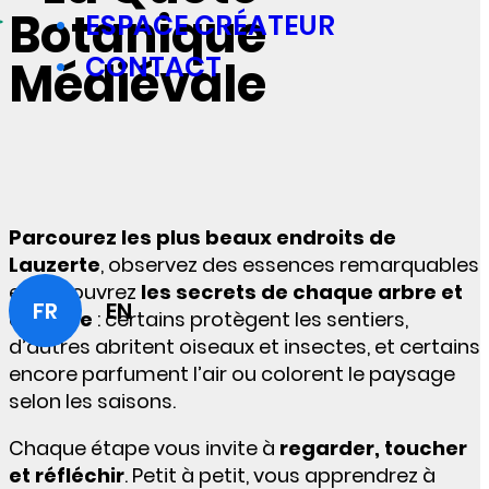
Botanique
ESPACE CRÉATEUR
CONTACT
Médiévale
Parcourez les plus beaux endroits de
Lauzerte
, observez des essences remarquables
et découvrez
les secrets de chaque arbre et
FR
EN
arbuste
: certains protègent les sentiers,
d’autres abritent oiseaux et insectes, et certains
encore parfument l’air ou colorent le paysage
selon les saisons.
Chaque étape vous invite à
regarder, toucher
et réfléchir
. Petit à petit, vous apprendrez à